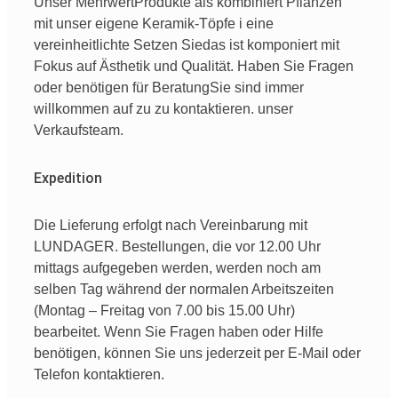
Unser Mehrwert
Produkte
als
kombiniert
Pflanzen
mit
unser
eigene
Keramik-Töpfe
i
eine
vereinheitlichte
Setzen Sie
das ist
komponiert
mit
Fokus
auf
Ästhetik
und
Qualität
. Haben Sie
Fragen
oder
benötigen
für
Beratung
Sie sind
immer
willkommen
auf
zu
zu kontaktieren.
unser
Verkaufsteam
.
Expedition
Die Lieferung erfolgt nach Vereinbarung mit
LUNDAGER. Bestellungen, die vor 12.00 Uhr
mittags aufgegeben werden, werden noch am
selben Tag während der normalen Arbeitszeiten
(Montag – Freitag von 7.00 bis 15.00 Uhr)
bearbeitet. Wenn Sie Fragen haben oder Hilfe
benötigen, können Sie uns jederzeit per E-Mail oder
Telefon kontaktieren.