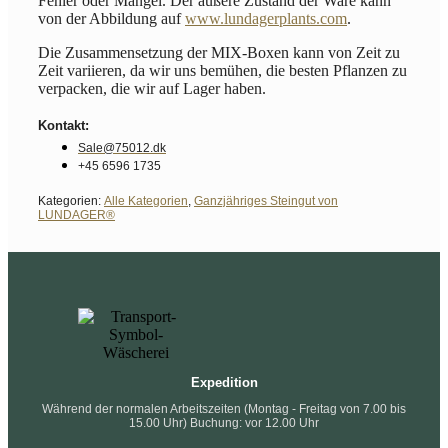
Fehler oder Mangel. Der äußere Zustand der Ware kann
von der Abbildung auf
www.lundagerplants.com
.
Die Zusammensetzung der MIX-Boxen kann von Zeit zu
Zeit variieren, da wir uns bemühen, die besten Pflanzen zu
verpacken, die wir auf Lager haben.
Kontakt:
Sale@75012.dk
+45 6596 1735
Kategorien:
Alle Kategorien
,
Ganzjähriges Steingut von
LUNDAGER®
Expedition
Während der normalen Arbeitszeiten (Montag - Freitag von 7.00 bis
15.00 Uhr) Buchung: vor 12.00 Uhr