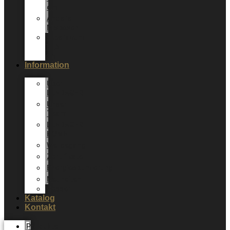
cm
Andere
Mixboxen
Sepervivum
10,5
cm
Information
Über
LUNDAGER
Unser
Team
LUNDAGER
HOME
Werdegang
Zertifikate
Energieoptimierung
Neuheiten
Messer
Katalog
Kontakt
Produkte