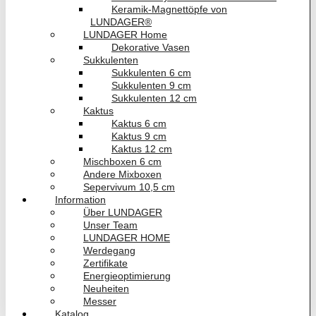
Keramik-Magnettöpfe von
LUNDAGER®
LUNDAGER Home
Dekorative Vasen
Sukkulenten
Sukkulenten 6 cm
Sukkulenten 9 cm
Sukkulenten 12 cm
Kaktus
Kaktus 6 cm
Kaktus 9 cm
Kaktus 12 cm
Mischboxen 6 cm
Andere Mixboxen
Sepervivum 10,5 cm
Information
Über LUNDAGER
Unser Team
LUNDAGER HOME
Werdegang
Zertifikate
Energieoptimierung
Neuheiten
Messer
Katalog