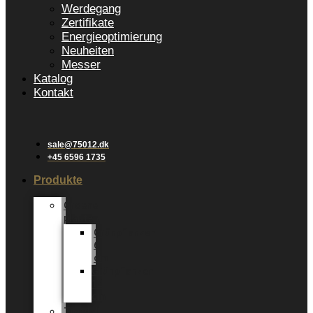
Werdegang
Zertifikate
Energieoptimierung
Neuheiten
Messer
Katalog
Kontakt
sale@75012.dk
+45 6596 1735
Produkte
Groene
planten
Grünpflanzen
6
cm
Grünpflanzen
12
cm
Tingdal