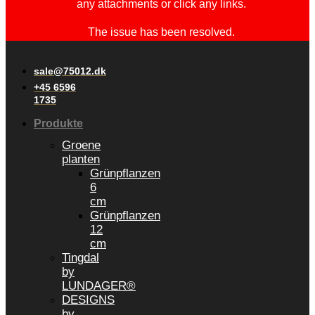
any attachments or click any links.
The issue has been resolved.
sale@75012.dk
+45 6596
1735
Produkte
Groene
planten
Grünpflanzen
6
cm
Grünpflanzen
12
cm
Tingdal
by
LUNDAGER®
DESIGNS
by