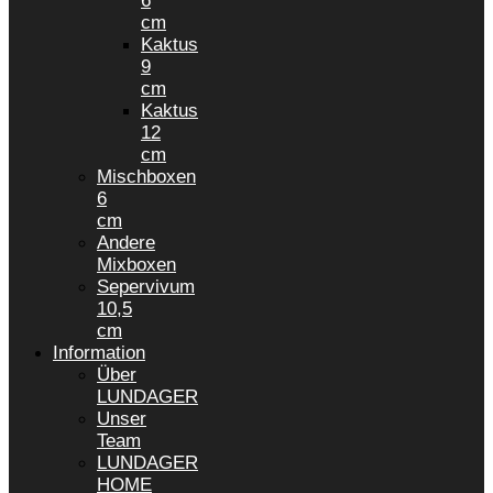
6
cm
Kaktus
9
cm
Kaktus
12
cm
Mischboxen
6
cm
Andere
Mixboxen
Sepervivum
10,5
cm
Information
Über
LUNDAGER
Unser
Team
LUNDAGER
HOME