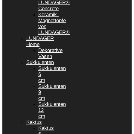
LUNDAGER®
Concrete
Keramik-
Magnettöpfe
von
LUNDAGER®
LUNDAGER
Home
Dekorative
Vasen
Sukkulenten
Sukkulenten
6
cm
Sukkulenten
9
cm
Sukkulenten
12
cm
Kaktus
Kaktus