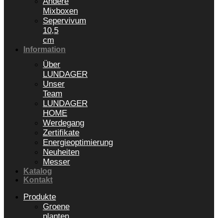
Andere
Mixboxen
Sepervivum
10,5
cm
Information
Über
LUNDAGER
Unser
Team
LUNDAGER
HOME
Werdegang
Zertifikate
Energieoptimierung
Neuheiten
Messer
Katalog
Kontakt
Produkte
Groene
planten