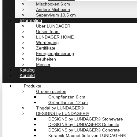
Mischboxen 6 cm
Andere Mixboxen
Sepervivum 10,5 cm
Information
Über LUNDAGER
Unser Team
LUNDAGER HOME
Werdegang
Zertifikate
Energieoptimierung
Neuheiten
Messer
Katalog
Kontakt
Produkte
Groene planten
Grünpflanzen 6 cm
Grünpflanzen 12 cm
Tingdal by LUNDAGER®
DESIGNS by LUNDAGER®
DESIGNS by LUNDAGER® Stoneware
DESIGNS by LUNDAGER® Dolomite
DESIGNS by LUNDAGER® Concrete
Keramik-Magnettöpfe von LUNDAGER®