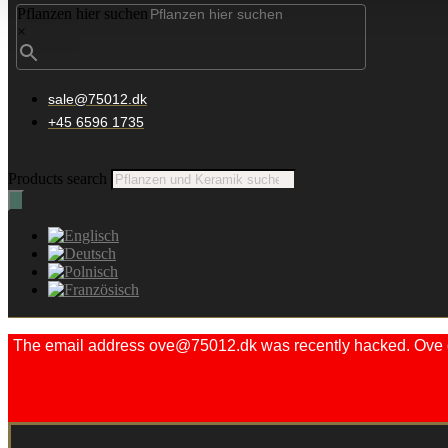
Pflanzen hier suchen
×
sale@75012.dk
+45 6596 1735
Products search
The email address ove@75012.dk was recently hacked. Ove did