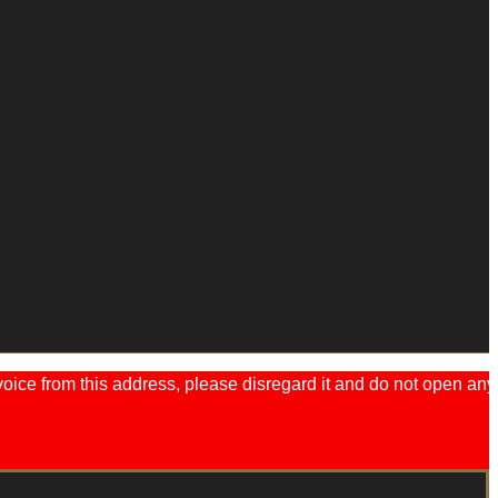
ice from this address, please disregard it and do not open any