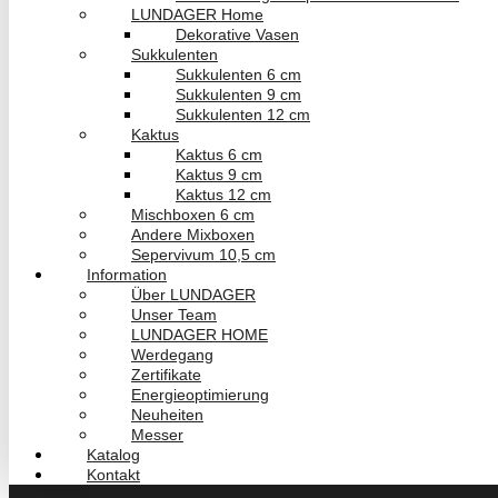
LUNDAGER Home
Dekorative Vasen
Sukkulenten
Sukkulenten 6 cm
Sukkulenten 9 cm
Sukkulenten 12 cm
Kaktus
Kaktus 6 cm
Kaktus 9 cm
Kaktus 12 cm
Mischboxen 6 cm
Andere Mixboxen
Sepervivum 10,5 cm
Information
Über LUNDAGER
Unser Team
LUNDAGER HOME
Werdegang
Zertifikate
Energieoptimierung
Neuheiten
Messer
Katalog
Kontakt