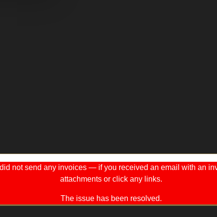
 not send any invoices — if you received an email with an invo
attachments or click any links.
The issue has been resolved.