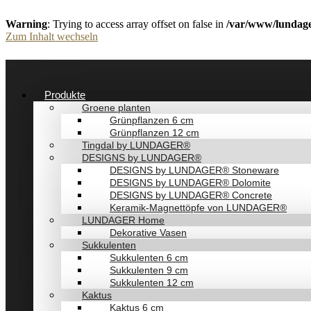
Warning
: Trying to access array offset on false in
/var/www/lundage
Zum Inhalt wechseln
Produkte
Groene planten
Grünpflanzen 6 cm
Grünpflanzen 12 cm
Tingdal by LUNDAGER®
DESIGNS by LUNDAGER®
DESIGNS by LUNDAGER® Stoneware
DESIGNS by LUNDAGER® Dolomite
DESIGNS by LUNDAGER® Concrete
Keramik-Magnettöpfe von LUNDAGER®
LUNDAGER Home
Dekorative Vasen
Sukkulenten
Sukkulenten 6 cm
Sukkulenten 9 cm
Sukkulenten 12 cm
Kaktus
Kaktus 6 cm