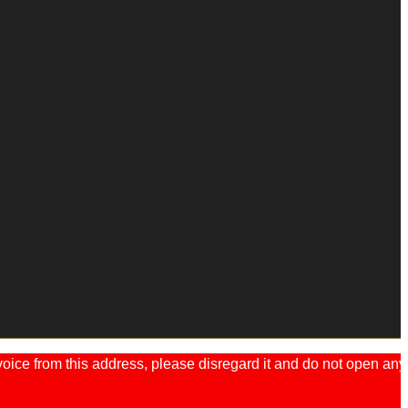
ice from this address, please disregard it and do not open any