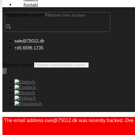
Kontakt
Pflanzen hier suchen
×
sale@75012.dk
+45 6596 1735
Products search
The email address ove@75012.dk was recently hacked. Ove did