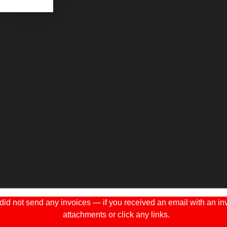
 not send any invoices — if you received an email with an invo
attachments or click any links.