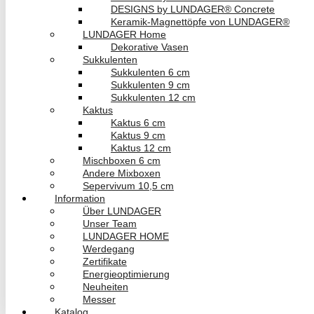
DESIGNS by LUNDAGER® Concrete
Keramik-Magnettöpfe von LUNDAGER®
LUNDAGER Home
Dekorative Vasen
Sukkulenten
Sukkulenten 6 cm
Sukkulenten 9 cm
Sukkulenten 12 cm
Kaktus
Kaktus 6 cm
Kaktus 9 cm
Kaktus 12 cm
Mischboxen 6 cm
Andere Mixboxen
Sepervivum 10,5 cm
Information
Über LUNDAGER
Unser Team
LUNDAGER HOME
Werdegang
Zertifikate
Energieoptimierung
Neuheiten
Messer
Katalog