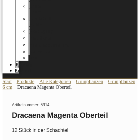
Unser
Team
LUNDAGER
HOME
Werdegang
Zertifikate
Energieoptimierung
Neuheiten
Messer
Katalog
Kontakt
Start
Produkte
Alle Kategorien
Grünpflanzen
Grünpflanzen
6 cm
Dracaena Magenta Oberteil
Artikelnummer: 5914
Dracaena Magenta Oberteil
12 Stück in der Schachtel