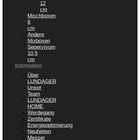
12
cm
Mischboxen
6
cm
Andere
Mixboxen
Sepervivum
10,5
cm
Information
Über
LUNDAGER
Unser
Team
LUNDAGER
HOME
Werdegang
Zertifikate
Energieoptimierung
Neuheiten
Messer