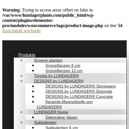
Warning
: Trying to access array offset on false in
/var/www/lundagerplants.com/public_html/wp-
content/plugins/elementor-
pro/modules/woocommerce/tags/product-image.php
on line
54
Zum Inhalt wechseln
Produkte
Groene planten
Grünpflanzen 6 cm
Grünpflanzen 12 cm
Tingdal by LUNDAGER®
DESIGNS by LUNDAGER®
DESIGNS by LUNDAGER® Stoneware
DESIGNS by LUNDAGER® Dolomite
DESIGNS by LUNDAGER® Concrete
Keramik-Magnettöpfe von
LUNDAGER®
LUNDAGER Home
Dekorative Vasen
Sukkulenten
Sukkulenten 6 cm