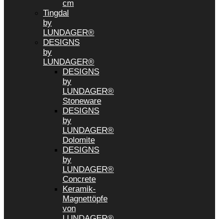
cm
Tingdal
by
LUNDAGER®
DESIGNS
by
LUNDAGER®
DESIGNS
by
LUNDAGER®
Stoneware
DESIGNS
by
LUNDAGER®
Dolomite
DESIGNS
by
LUNDAGER®
Concrete
Keramik-
Magnettöpfe
von
LUNDAGER®