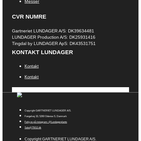
Messer
CVR NUMRE
Gartneriet LUNDAGER A/S: DK39634481
LUNDAGER Production A/S: DK25931416
Tingdal by LUNDAGER ApS: DK43531751
KONTAKT LUNDAGER
Kontakt
Kontakt
Copyright GARTNERIET LUNDAGER A/S.
Fangelvej 33, 5260 Odense S, Danmark
Følg os på instagram: @Lundagerplants
Sale@75012.dk
Copyright GARTNERIET LUNDAGER A/S.