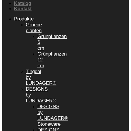
Katalog
Kontakt
Produkte
Groene
planten
Grünpflanzen
6
cm
Grünpflanzen
12
cm
Tingdal
by
LUNDAGER®
DESIGNS
by
LUNDAGER®
DESIGNS
by
LUNDAGER®
Stoneware
DESIGNS