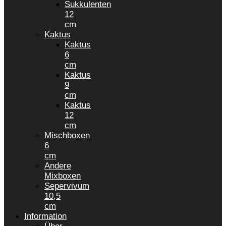
Sukkulenten
12
cm
Kaktus
Kaktus
6
cm
Kaktus
9
cm
Kaktus
12
cm
Mischboxen
6
cm
Andere
Mixboxen
Sepervivum
10,5
cm
Information