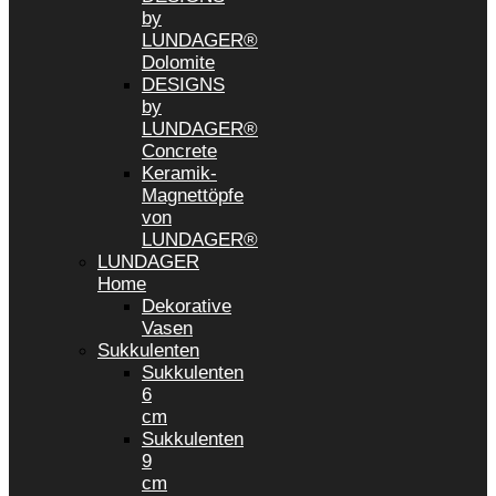
by
LUNDAGER®
Dolomite
DESIGNS
by
LUNDAGER®
Concrete
Keramik-
Magnettöpfe
von
LUNDAGER®
LUNDAGER
Home
Dekorative
Vasen
Sukkulenten
Sukkulenten
6
cm
Sukkulenten
9
cm