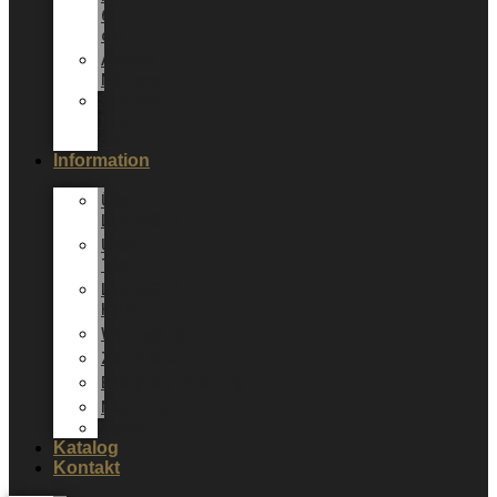
6
cm
Andere
Mixboxen
Sepervivum
10,5
cm
Information
Über
LUNDAGER
Unser
Team
LUNDAGER
HOME
Werdegang
Zertifikate
Energieoptimierung
Neuheiten
Messer
Katalog
Kontakt