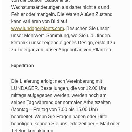
von
die Saison
.
Saisonalität
Wachstumsänderungen
als
daher
nicht
als
und
Fehler
oder
mangeln
.
Die Waren
Außen
Zustand
kann
variieren
von
Bild
auf
www.lundagerplants.com
.
Besuchen Sie unser
unser
Mehrwert
–
Sammlung
,
wo
Sie
u.a.
. finden.
keramik
i
unser
eigene
eigenes Design,
erstellt
zu
zu
zu ergänzen.
unser
Angebot an
von
Pflanzen.
Expedition
Die Lieferung erfolgt nach Vereinbarung mit
LUNDAGER. Bestellungen, die vor 12.00 Uhr
mittags aufgegeben werden, werden noch am
selben Tag während der normalen Arbeitszeiten
(Montag – Freitag von 7.00 bis 15.00 Uhr)
bearbeitet. Wenn Sie Fragen haben oder Hilfe
benötigen, können Sie uns jederzeit per E-Mail oder
Telefon kontaktieren.