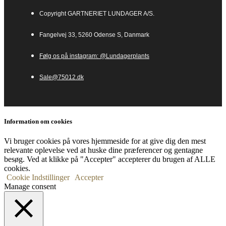
Copyright GARTNERIET LUNDAGER A/S.
Fangelvej 33, 5260 Odense S, Danmark
Følg os på instagram: @Lundagerplants
Sale@75012.dk
Information om cookies
Vi bruger cookies på vores hjemmeside for at give dig den mest
relevante oplevelse ved at huske dine præferencer og gentagne
besøg. Ved at klikke på "Accepter" accepterer du brugen af ​​ALLE
cookies.
Cookie Indstillinger
Accepter
Manage consent