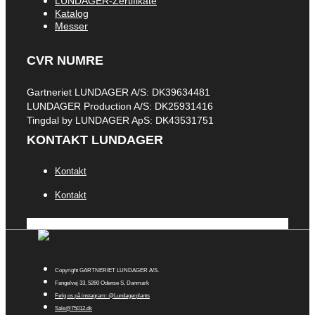
LUNDAGER-Zertifikate
Katalog
Messer
CVR NUMRE
Gartneriet LUNDAGER A/S: DK39634481
LUNDAGER Production A/S: DK25931416
Tingdal by LUNDAGER ApS: DK43531751
KONTAKT LUNDAGER
Kontakt
Kontakt
Copyright GARTNERIET LUNDAGER A/S.
Fangelvej 33, 5260 Odense S, Danmark
Følg os på instagram: @Lundagerplants
Sale@75012.dk