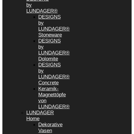
by
LUNDAGER®
DESIGNS
by
LUNDAGER®
Stoneware
DESIGNS
by
LUNDAGER®
Dolomite
DESIGNS
by
LUNDAGER®
Concrete
Keramik-
Magnettöpfe
von
LUNDAGER®
LUNDAGER
Home
Dekorative
Vasen