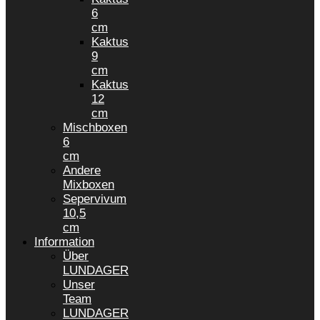
6
cm
Kaktus
9
cm
Kaktus
12
cm
Mischboxen
6
cm
Andere
Mixboxen
Sepervivum
10,5
cm
Information
Über
LUNDAGER
Unser
Team
LUNDAGER