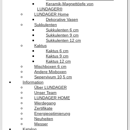
Keramik-Magnettöpfe von
LUNDAGER®
LUNDAGER Home
Dekorative Vasen
Sukkulenten
Sukkulenten 6 cm
Sukkulenten 9 cm
Sukkulenten 12 cm
Kaktus
Kaktus 6 cm
Kaktus 9 cm
Kaktus 12 cm
Mischboxen 6 cm
Andere Mixboxen
Sepervivum 10,5 cm
Information
Über LUNDAGER
Unser Team
LUNDAGER HOME
Werdegang
Zertifikate
Energieoptimierung
Neuheiten
Messer
Katalog