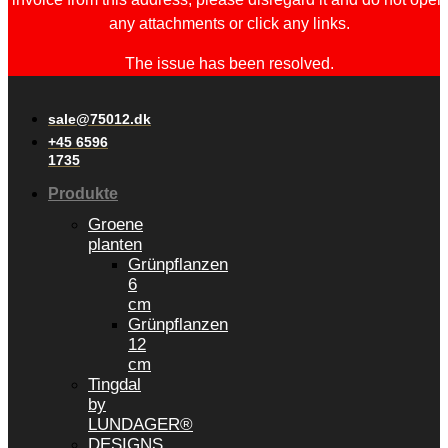
any attachments or click any links.
The issue has been resolved.
sale@75012.dk
+45 6596
1735
Produkte
Groene
planten
Grünpflanzen
6
cm
Grünpflanzen
12
cm
Tingdal
by
LUNDAGER®
DESIGNS