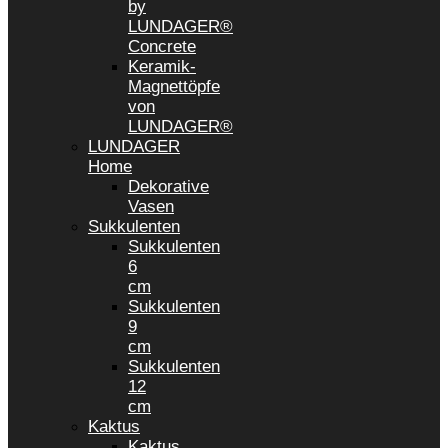
by
LUNDAGER®
Concrete
Keramik-
Magnettöpfe
von
LUNDAGER®
LUNDAGER
Home
Dekorative
Vasen
Sukkulenten
Sukkulenten
6
cm
Sukkulenten
9
cm
Sukkulenten
12
cm
Kaktus
Kaktus