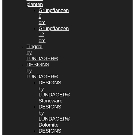
planten
Grünpflanzen
6
cm
Grünpflanzen
12
cm
Tingdal
by
LUNDAGER®
DESIGNS
by
LUNDAGER®
DESIGNS
by
LUNDAGER®
Stoneware
DESIGNS
by
LUNDAGER®
Dolomite
DESIGNS