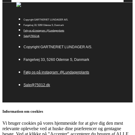
Copyright GARTNERIET LUNDAGER A/S.
Fangelvej 33, 5260 Odense S, Danmark
Følg os på instagram: @Lundagerplants
Sale@75012.dk
Copyright GARTNERIET LUNDAGER A/S.
Fangelvej 33, 5260 Odense S, Danmark
Følg os på instagram: @Lundagerplants
Sale@75012.dk
Information om cookies
Vi bruger cookies på vores hjemmeside for at give dig den mest
relevante oplevelse ved at huske dine præferencer og gentagne
besøg. Ved at klikke på "Accepter" accepterer du brugen af ​​ALLE