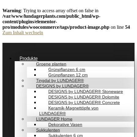
Warning
: Trying to access array offset on false in
/var/www/lundagerplants.com/public_html/wp-
content/plugins/elementor-
pro/modules/woocommerce/tags/product-image.php
on line
54
Zum Inhalt wechseln
Produkte
Groene planten
Grünpflanzen 6 cm
Grünpflanzen 12 cm
Tingdal by LUNDAGER®
DESIGNS by LUNDAGER®
DESIGNS by LUNDAGER® Stoneware
DESIGNS by LUNDAGER® Dolomite
DESIGNS by LUNDAGER® Concrete
Keramik-Magnettöpfe von
LUNDAGER®
LUNDAGER Home
Dekorative Vasen
Sukkulenten
Sukkulenten 6 cm