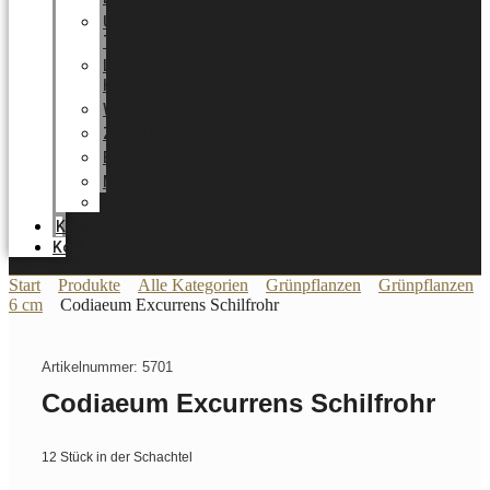
Unser
Team
LUNDAGER
HOME
Werdegang
Zertifikate
Energieoptimierung
Neuheiten
Messer
Katalog
Kontakt
Start
Produkte
Alle Kategorien
Grünpflanzen
Grünpflanzen
6 cm
Codiaeum Excurrens Schilfrohr
Artikelnummer: 5701
Codiaeum Excurrens Schilfrohr
12 Stück in der Schachtel