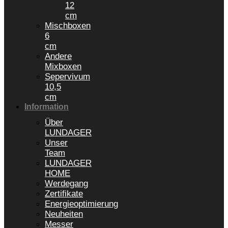
12
cm
Mischboxen
6
cm
Andere
Mixboxen
Sepervivum
10,5
cm
Information
Über
LUNDAGER
Unser
Team
LUNDAGER
HOME
Werdegang
Zertifikate
Energieoptimierung
Neuheiten
Messer