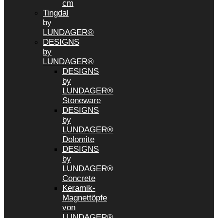
cm
Tingdal
by
LUNDAGER®
DESIGNS
by
LUNDAGER®
DESIGNS
by
LUNDAGER®
Stoneware
DESIGNS
by
LUNDAGER®
Dolomite
DESIGNS
by
LUNDAGER®
Concrete
Keramik-
Magnettöpfe
von
LUNDAGER®