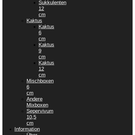
Sukkulenten
12
cm
Kaktus
Kaktus
6
cm
Kaktus
9
cm
Kaktus
12
cm
Mischboxen
6
cm
Andere
Mixboxen
Sepervivum
10,5
cm
Information