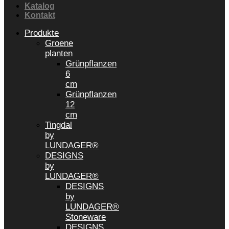
Katalog
Kontakt
Produkte
Groene
planten
Grünpflanzen
6
cm
Grünpflanzen
12
cm
Tingdal
by
LUNDAGER®
DESIGNS
by
LUNDAGER®
DESIGNS
by
LUNDAGER®
Stoneware
DESIGNS