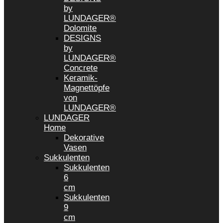
by
LUNDAGER®
Dolomite
DESIGNS
by
LUNDAGER®
Concrete
Keramik-
Magnettöpfe
von
LUNDAGER®
LUNDAGER
Home
Dekorative
Vasen
Sukkulenten
Sukkulenten
6
cm
Sukkulenten
9
cm